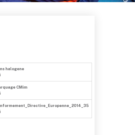
ns halogene
i
arquage CMim
i
nformement_Directive_Europenne_2014_35
i