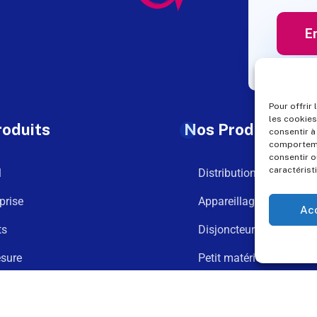
Pour offrir
les cookies
roduits
Nos Produits
consentir à
comportemen
consentir o
caractérist
l
Distribution
prise
Appareillage
Ac
ts
Disjoncteurs
sure
Petit matériel
argements
Goulotte
t
Connexion et fixation