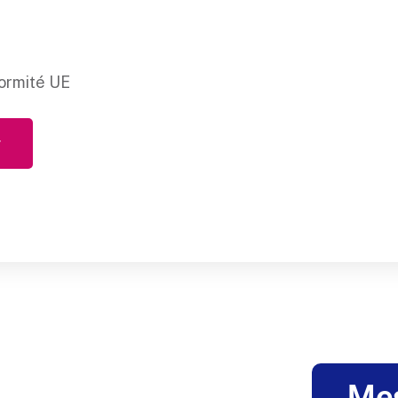
ormité UE
r
Me