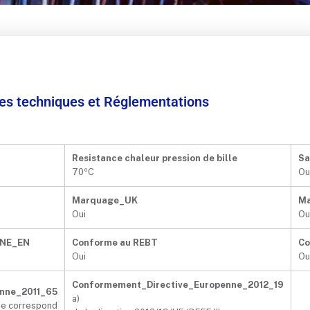
ées techniques et Réglementations
Resistance chaleur pression de bille
Sa
70ºC
Ou
Marquage_UK
M
Oui
Ou
UNE_EN
Conforme au REBT
Co
Oui
Ou
Conformement_Directive_Europenne_2012_19
nne_2011_65
a)
 ne correspond