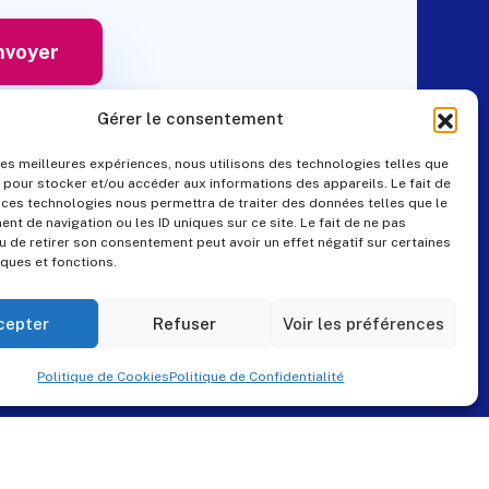
Gérer le consentement
 les meilleures expériences, nous utilisons des technologies telles que
 pour stocker et/ou accéder aux informations des appareils. Le fait de
Contact
 ces technologies nous permettra de traiter des données telles que le
t de navigation ou les ID uniques sur ce site. Le fait de ne pas
u de retirer son consentement peut avoir un effet négatif sur certaines
iques et fonctions.
+33 (0)4 99 57 25 19
pes@pes-solutions.fr
cepter
Refuser
Voir les préférences
8 Rue du Tonnelier,
Politique de Cookies
Politique de Confidentialité
34230 Paulhan
www.pes-solutions.fr