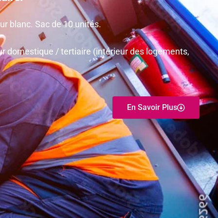
r blanc. Sac de 10 unités.
r domestique / tertiaire (intérieur des logements,
En Savoir Plus