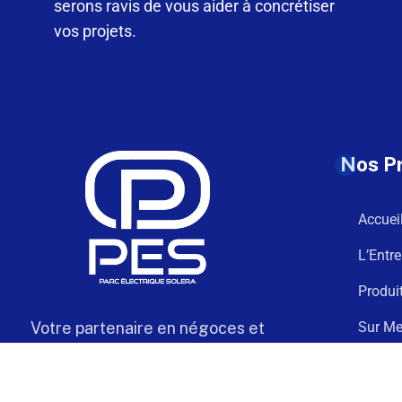
serons ravis de vous aider à concrétiser
vos projets.
Nos P
Accuei
L’Entre
Produi
Votre partenaire en négoces et
Sur Me
câblage électrique de confiance
Téléch
Contac