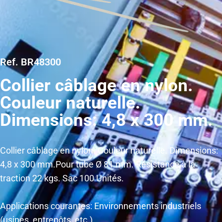
Ref. BR48300
Collier câblage en nylon.
Couleur naturelle.
Dimensions: 4,8 x 300 mm.
Collier câblage en nylon. Couleur naturelle. Dimensions:
4,8 x 300 mm.Pour tube Ø 81 mm. Résistance à la
traction 22 kgs. Sac 100 Unités.
Applications courantes: Environnements industriels
(usines, entrepôts, etc.)