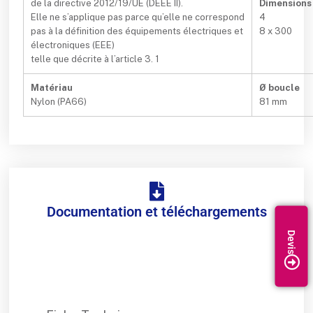
de la directive 2012/19/UE (DEEE II).
Dimensions
Elle ne s’applique pas parce qu’elle ne correspond
4
pas à la définition des équipements électriques et
8 x 300
électroniques (EEE)
telle que décrite à l’article 3. 1
Matériau
Ø boucle
Nylon (PA66)
81 mm
Documentation et téléchargements