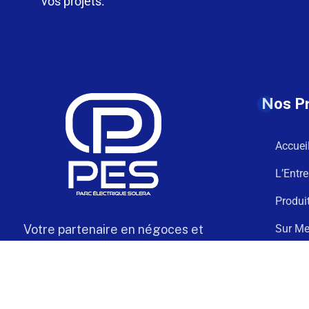
vos projets.
Nos P
Accuei
L’Entre
Produi
Votre partenaire en négoces et
Sur Me
câblage électrique de confiance
Téléch
Contac