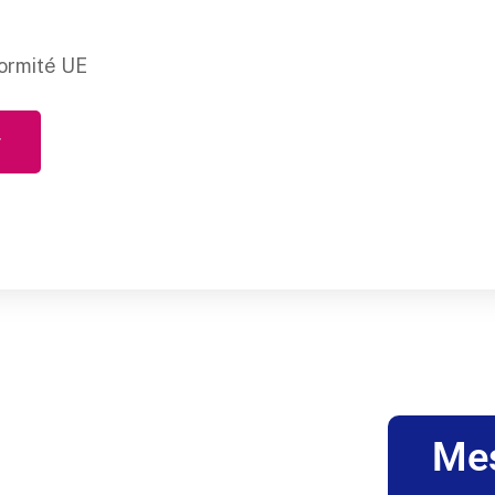
ormité UE
r
Me