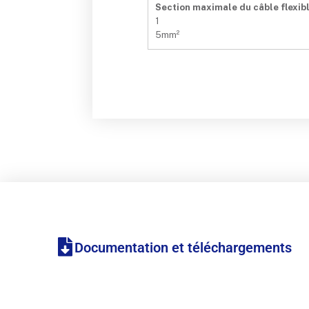
Section maximale du câble flexib
1
5mm²
Documentation et téléchargements