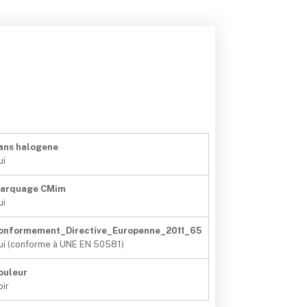
ans halogene
ui
arquage CMim
ui
onformement_Directive_Europenne_2011_65
ui (conforme à UNE EN 50581)
ouleur
oir