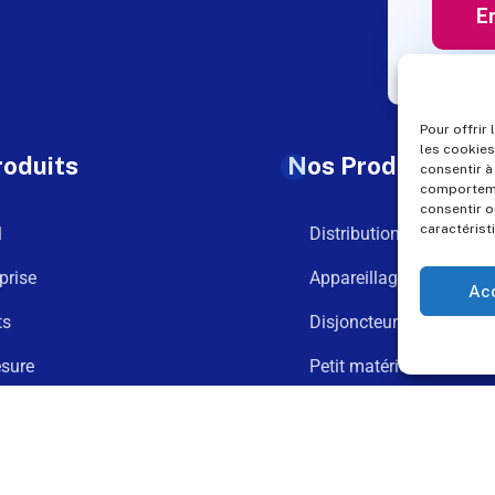
Pour offrir
les cookies
roduits
Nos Produits
consentir à
comportemen
consentir o
caractérist
l
Distribution
prise
Appareillage
Ac
ts
Disjoncteurs
sure
Petit matériel
argements
Goulotte
t
Connexion et fixation