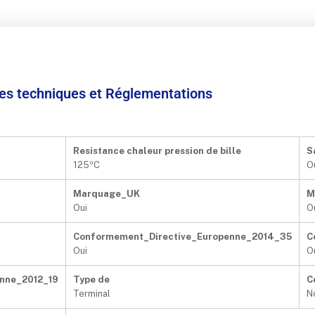
ées techniques et Réglementations
Resistance chaleur pression de bille
S
125ºC
O
Marquage_UK
M
Oui
O
Conformement_Directive_Europenne_2014_35
C
Oui
O
nne_2012_19
Type de
C
Terminal
N