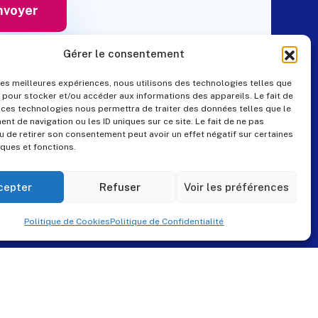
Gérer le consentement
 les meilleures expériences, nous utilisons des technologies telles que
 pour stocker et/ou accéder aux informations des appareils. Le fait de
Contact
 ces technologies nous permettra de traiter des données telles que le
t de navigation ou les ID uniques sur ce site. Le fait de ne pas
u de retirer son consentement peut avoir un effet négatif sur certaines
iques et fonctions.
+33 (0)4 99 57 25 19
pes@pes-solutions.fr
cepter
Refuser
Voir les préférences
8 Rue du Tonnelier,
Politique de Cookies
Politique de Confidentialité
34230 Paulhan
www.pes-solutions.fr