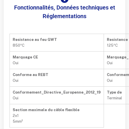
Fonctionnalités, Données techniques et
Réglementations
Resistance au feu GWT
Resistance 
850ºC
125ºC
Marquage CE
Marquage
Oui
Oui
Conforme au REBT
Conformem
Oui
Oui
Conformement_Directive_Europenne_2012_19
Type de
Oui
Terminal
Section maximale du câble flexible
2x1
5mm²