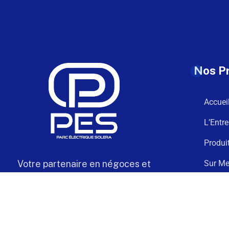
Nos P
Accuei
L’Entre
Produi
Votre partenaire en négoces et
Sur Me
câblage électrique de confiance
Téléch
Contac
Solera