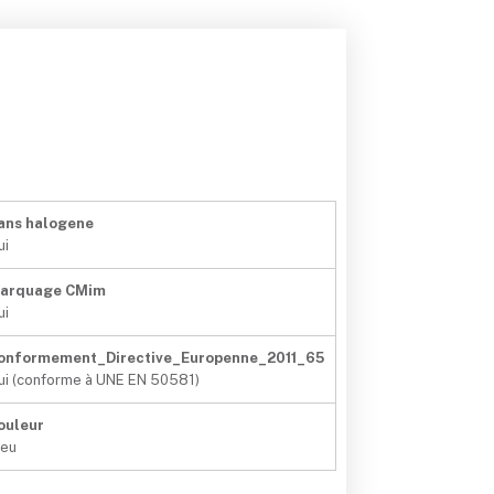
ans halogene
ui
arquage CMim
ui
onformement_Directive_Europenne_2011_65
ui (conforme à UNE EN 50581)
ouleur
leu