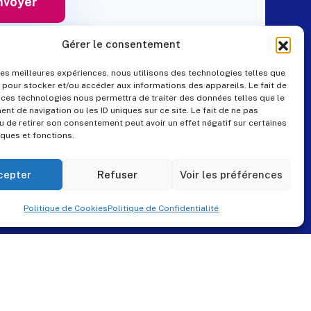
Gérer le consentement
 les meilleures expériences, nous utilisons des technologies telles que
 pour stocker et/ou accéder aux informations des appareils. Le fait de
Contact
 ces technologies nous permettra de traiter des données telles que le
t de navigation ou les ID uniques sur ce site. Le fait de ne pas
u de retirer son consentement peut avoir un effet négatif sur certaines
iques et fonctions.
+33 (0)4 99 57 25 19
pes@pes-solutions.fr
cepter
Refuser
Voir les préférences
8 Rue du Tonnelier,
Politique de Cookies
Politique de Confidentialité
34230 Paulhan
www.pes-solutions.fr