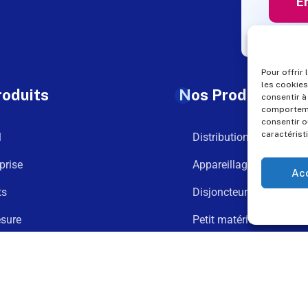
Pour offrir
les cookies
roduits
Nos Produits
consentir à
comportemen
consentir o
caractérist
l
Distribution
prise
Appareillage
Ac
ts
Disjoncteurs
sure
Petit matériel
argements
Goulotte
t
Connexion et fixation
Assemblage spécial