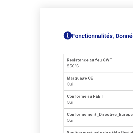
Fonctionnalités, Donn
Resistance au feu GWT
850ºC
Marquage CE
Oui
Conforme au REBT
Oui
Conformement_Directive_Europe
Oui
Section maximale du câble flexib