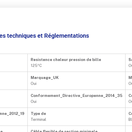
ées techniques et Réglementations
Resistance chaleur pression de bille
S
125ºC
O
Marquage_UK
M
Oui
O
Conformement_Directive_Europenne_2014_35
C
Oui
O
nne_2012_19
Type de
C
Terminal
B
le
Câble flexible de section minimale