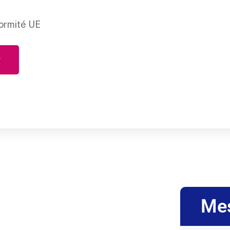
ormité UE
r
Me