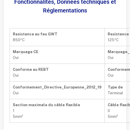
Fonctionnalités, Données techniques et
Réglementations
Resistance au feu GWT
Resistance 
850ºC
125ºC
Marquage CE
Marquage
Oui
Oui
Conforme au REBT
Conformem
Oui
Oui
Conformement_Directive_Europenne_2012_19
Type de
Oui
Terminal
Section maximale du câble flexible
Câble flexi
1
0
5mm²
5mm²