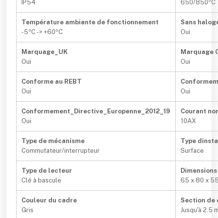
IP54
650/850ºC
Température ambiante de fonctionnement
Sans halog
-5ºC -> +60ºC
Oui
Marquage_UK
Marquage 
Oui
Oui
Conforme au REBT
Conformem
Oui
Oui
Conformement_Directive_Europenne_2012_19
Courant no
Oui
10AX
Type de mécanisme
Type dinsta
Commutateur/interrupteur
Surface
Type de lecteur
Dimensions
Clé à bascule
65 x 80 x 5
Couleur du cadre
Section de 
Gris
Jusqu'à 2.5 