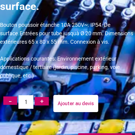
surface.
Bouton poussoir étanche 10A 250V~. IP54. De
surface.Entrées pour tube jusquà Ø 20 mm. Dimensions
extérieures 65 x 80 x 55 mm. Connexion à vis.
Applications courantes: Environnement extérieur
domestique / tertiaire (jardin, piscine, parking, voie
publique, etc.)
Ajouter au devis