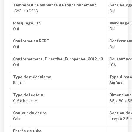
Température ambiante de fonctionnement
Sans halog
-5ºC -> +60ºC
Oui
Marquage_UK
Marquage 
Oui
Oui
Conforme au REBT
Conformem
Oui
Oui
Conformement_Directive_Europenne_2012_19
Courant no
Oui
10A
Type de mécanisme
Type dinsta
Bouton
Surface
Type de lecteur
Dimensions
Clé à bascule
65 x 80 x 5
Couleur du cadre
Section de 
Gris
Jusqu'à 2.5 
Entrée de tube