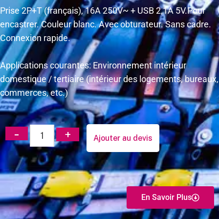
Prise 2P+T (français), 16A 250V~ + USB 2,1A 5V.Pour
encastrer. Couleur blanc. Avec obturateur. Sans cadre.
Connexion rapide.
Applications courantes: Environnement intérieur
domestique / tertiaire (intérieur des logements, bureaux,
commerces, etc.)
Ajouter au devis
En Savoir Plus