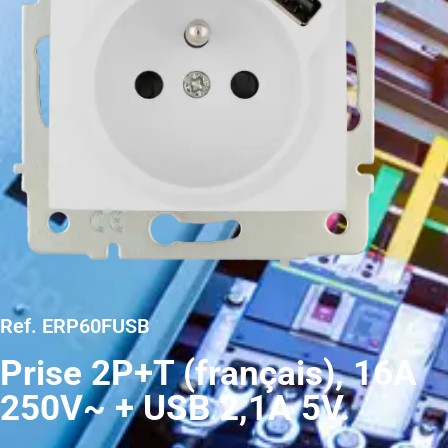
Ref. ERP60FUSB
Prise 2P+T (français), 16A
250V~ + USB 2,1A 5V.