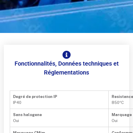
Fonctionnalités, Données techniques et
Réglementations
Degré de protection IP
Resistanc
IP40
850ºC
Sans halogene
Marquage
Oui
Oui
Marquage CMim
Conformm