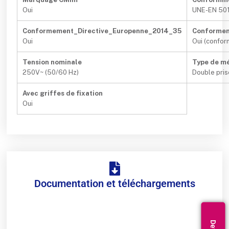
Oui
UNE-EN 50
Conformement_Directive_Europenne_2014_35
Conformem
Oui
Oui (confo
Tension nominale
Type de m
250V~ (50/60 Hz)
Double pris
Avec griffes de fixation
Oui
Documentation et téléchargements