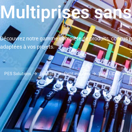
Multiprises sans
Découvrez notre gamme complète de produits, conçus po
adaptées à vos projets.
PES Solutions
Produits
Petit matériel
Série LION
Mu