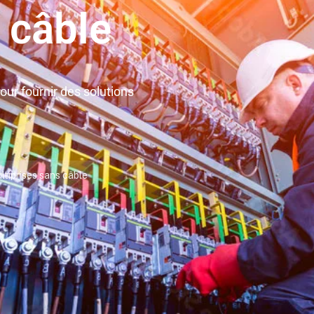
 câble
ur fournir des solutions
ltiprises sans câble