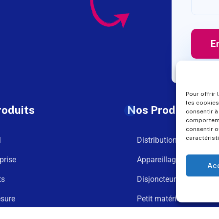
Pour offrir
les cookies
roduits
Nos Produits
consentir à
comportemen
consentir o
caractérist
l
Distribution
prise
Appareillage
Ac
ts
Disjoncteurs
sure
Petit matériel
argements
Goulotte