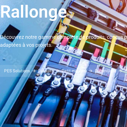
Rallonge
Découvrez notre gamme complète de produits, conçus po
adaptées à vos projets.
PES Solutions
Produits
Petit matériel
Domestique
R