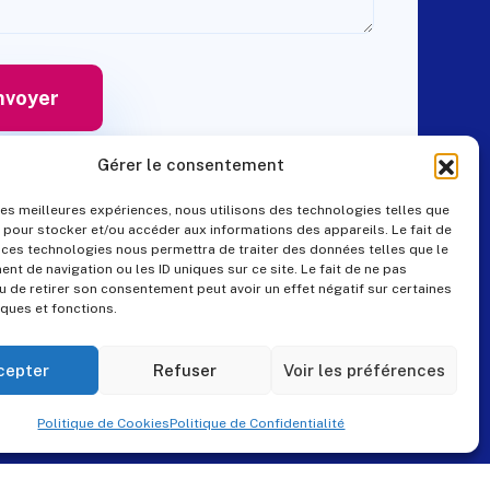
Gérer le consentement
 les meilleures expériences, nous utilisons des technologies telles que
 pour stocker et/ou accéder aux informations des appareils. Le fait de
Contact
 ces technologies nous permettra de traiter des données telles que le
t de navigation ou les ID uniques sur ce site. Le fait de ne pas
u de retirer son consentement peut avoir un effet négatif sur certaines
iques et fonctions.
+33 (0)4 99 57 25 19
pes@pes-solutions.fr
cepter
Refuser
Voir les préférences
8 Rue du Tonnelier,
Politique de Cookies
Politique de Confidentialité
34230 Paulhan