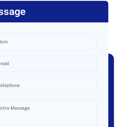
ssage