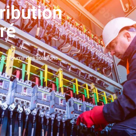
ribution
ré
ur fournir des solutions
es de distribution en métal.