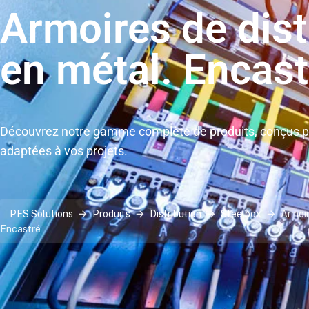
Armoires de dist
en métal. Encast
Découvrez notre gamme complète de produits, conçus po
adaptées à vos projets.
PES Solutions
Produits
Distribution
Steelbox
Armoir
Encastré