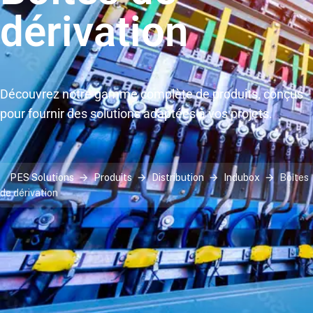
dérivation
Découvrez notre gamme complète de produits, conçus
pour fournir des solutions adaptées à vos projets.
PES Solutions
Produits
Distribution
Indubox
Boîtes
de dérivation